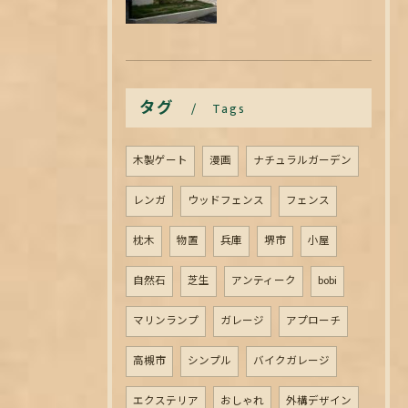
タグ
Tags
木製ゲート
漫画
ナチュラルガーデン
レンガ
ウッドフェンス
フェンス
枕木
物置
兵庫
堺市
小屋
自然石
芝生
アンティーク
bobi
マリンランプ
ガレージ
アプローチ
高槻市
シンプル
バイクガレージ
エクステリア
おしゃれ
外構デザイン